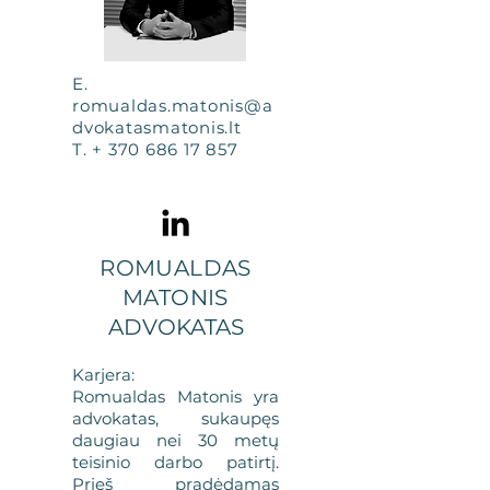
E.
romualdas.matonis@a
dvokatasmatonis.lt
T. +
370 686 17 857
ROMUALDAS
MATONIS
ADVOKATAS
Karjera:
Romualdas Matonis yra
advokatas, sukaupęs
daugiau nei 30 metų
teisinio darbo patirtį.
Prieš pradėdamas