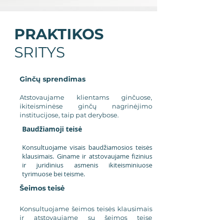
PRAKTIKOS
SRITYS
Ginčų sprendimas
Atstovaujame klientams ginčuose,
ikiteisminėse ginčų nagrinėjimo
institucijose, taip pat derybose.
Baudžiamoji teisė
Konsultuojame visais baudžiamosios teisės
klausimais
. Giname ir atstovaujame fizinius
ir juridinius asmenis ikiteisminiuose
tyrimuose bei teisme.
Šeimos teisė
Konsultuojame šeimos teisės klausimais
ir atstovaujame su šeimos teise