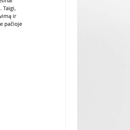
tinai 
 Taigi, 
vimą ir 
e pačioje 