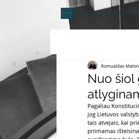
ADVOKATO ROMUALDO MA
Romualdas Maton
Nuo šiol
atlygina
Pagaliau Konstitucin
jog Lietuvos valstyb
tais atvejais, kai p
priimamas išteisina