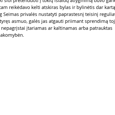
i šiol pretenduoti į tokių išlaidų atlyginimą buvo ganė
am reikėdavo kelti atskiras bylas ir bylinėtis dar kartą.
jog Seimas privalės nustatyti paprastesnį teisinį regulia
tyręs asmuo, galės jas atgauti priimant sprendimą toj
o nepagrįstai įtariamas ar kaltinamas arba patrauktas 
tsakomybėn.