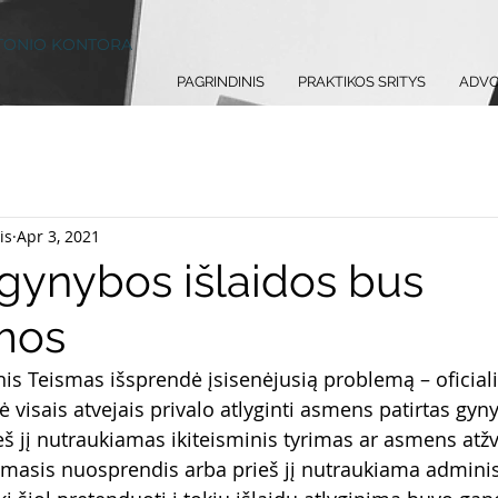
TONIO KONTORA
PAGRINDINIS
PRAKTIKOS SRITYS
ADVO
is
Apr 3, 2021
 gynybos išlaidos bus
mos
is Teismas išsprendė įsisenėjusią problemą – oficialia
ė visais atvejais privalo atlyginti asmens patirtas gyny
rieš jį nutraukiamas ikiteisminis tyrimas ar asmens atžv
masis nuosprendis arba prieš jį nutraukiama adminis