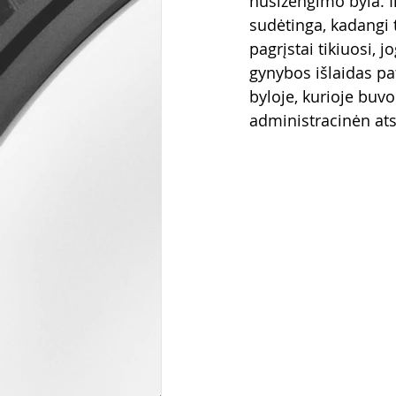
nusižengimo byla. Ik
sudėtinga, kadangi t
pagrįstai tikiuosi, 
gynybos išlaidas pa
byloje, kurioje buv
administracinėn a