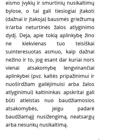
eismo įvykių ir smurtinių nusikaltimų 
bylose, o tai gali tiesiogiai įtakoti 
(dažnai ir įtakoja) bausmės griežtumą 
ir/arba neturtinės žalos atlyginimo 
dydį. Deja, apie tokią aplinkybę žino 
ne kiekvienas tuo teisiškai 
suinteresuotas asmuo, kaip dažnai 
nežino ir to, jog esant dar kuriai nors 
vienai atsakomybę lengvinančiai 
aplinkybei (pvz. kaltės pripažinimui ir 
nuoširdžiam gailėjimuisi arba žalos 
atlyginimui) kaltininkas apskritai gali 
būti atleistas nuo baudžiamosios 
atsakomybės, jeigu padarė 
baudžiamąjį nusižengimą, neatsargų 
arba nesunkų nusikaltimą.