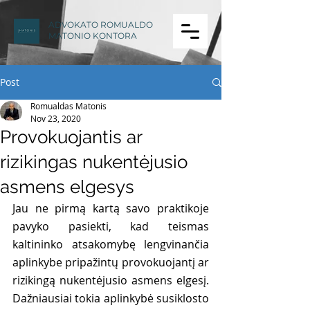
ADVOKATO ROMUALDO
MATONIO KONTORA
Post
Romualdas Matonis
Nov 23, 2020
Provokuojantis ar
rizikingas nukentėjusio
asmens elgesys
Jau ne pirmą kartą savo praktikoje 
pavyko pasiekti, kad teismas 
kaltininko atsakomybę lengvinančia 
aplinkybe pripažintų provokuojantį ar 
rizikingą nukentėjusio asmens elgesį. 
Dažniausiai tokia aplinkybė susiklosto 