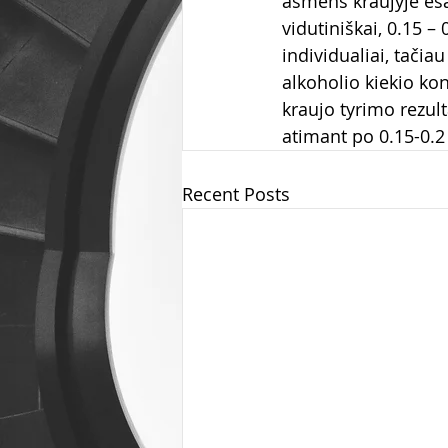
asmens kraujyje esa
vidutiniškai, 0.15 –
individualiai, tačia
alkoholio kiekio kon
kraujo tyrimo rezul
atimant po 0.15-0.2
Recent Posts