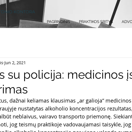
TONIO KONTORA
PAGRINDINIS
PRAKTIKOS SRITYS
ADVO
is
Jun 2, 2021
 su policija: medicinos į
yrimas
tus, dažnai keliamas klausimas „ar galioja“ medicinos 
ujyje nustatytas alkoholio koncentracijos rezultatas, 
ūt neblaivus, vairavo transporto priemonę. Siekiant a
noti, jog teismų praktikoje vadovaujamasi taisykle, jo