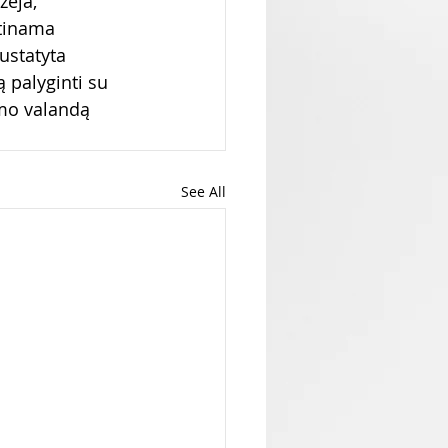
ėja, 
rtinama 
ustatyta 
 palyginti su 
imo valandą 
See All