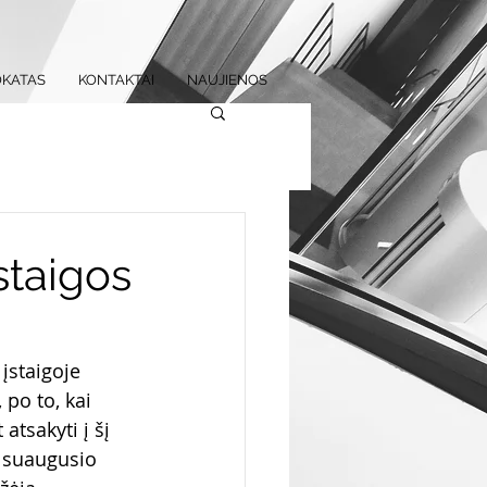
KATAS
KONTAKTAI
NAUJIENOS
staigos
įstaigoje 
po to, kai 
tsakyti į šį 
g suaugusio 