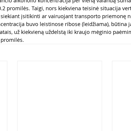
nčio alkoholio koncentracija per vieną valandą sumaž
 0.2 promilės. Taigi, nors kiekviena teisinė situacija ve
u siekiant įsitikinti ar vairuojant transporto priemonę n
centracija buvo leistinose ribose (leidžiama), būtina ją
tatais, už kiekvieną uždelstą iki kraujo mėginio paėm
 promilės.