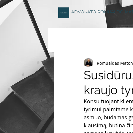
ADVOKATO ROMUALDO MA
Romualdas Maton
Susidūrus
kraujo t
Konsultuojant klien
tyrimui paimtame kra
asmuo, būdamas galb
klausimą, būtina ži